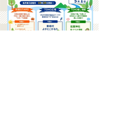
小学生が窯元の仕事に挑
戦！東峰村の魅力がつまっ
たカルタを制作！春キャベ
ツレシピ＆岩屋神社の魅力
｜新・ふらっと九州☆東峰
村 #1
番組について