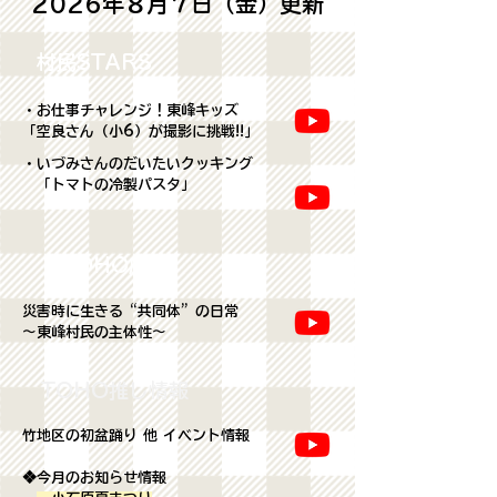
​2026年８月７日（金）更新
村民STARS
・お仕事チャレンジ！東峰キッズ
「空良さん（小6）が撮影に挑戦!!｣​
・いづみさんのだいたいクッキング
「トマトの冷製パスタ」
TOHO広場
災害時に生きる“共同体”の日常
～東峰村民の主体性～
TOHO推し情報
竹地区の初盆踊り 他 イベント情報
❖今月のお知らせ情報