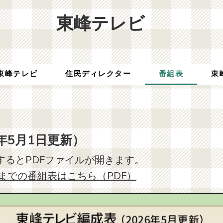
​東峰テレビ
東峰テレビ
住民ディレクター
番組表
東
年5月1日更新）​
クするとPDFファイルが開きます。
0日までの番組表はこちら（PDF）