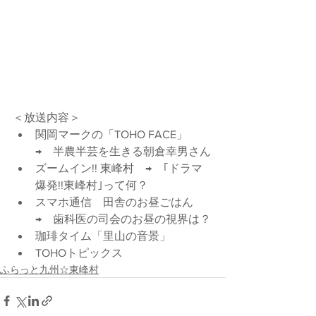
＜放送内容＞
関岡マークの「TOHO FACE」　
→　半農半芸を生きる朝倉幸男さん
ズームイン!! 東峰村　→
　｢ドラマ
爆発!!東峰村｣って何？
スマホ通信　田舎のお昼ごはん　
→
　歯科医の司会のお昼の視界は？
珈琲タイム「里山の音景」
​TOHOトピックス
ふらっと九州☆東峰村