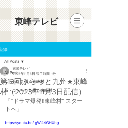
​東峰テレビ
記事
All Posts
東峰テレビ
All Posts
2023年11月3日
読了時間: 1分
第13回ふらっと九州★東峰
ふらっと九州☆東峰村
村​（2023年11月3日配信）
新・ふらっと九州☆東峰村
「“ドラマ爆発!!東峰村” スター
トへ」
https://youtu.be/-gWI44GHXbg